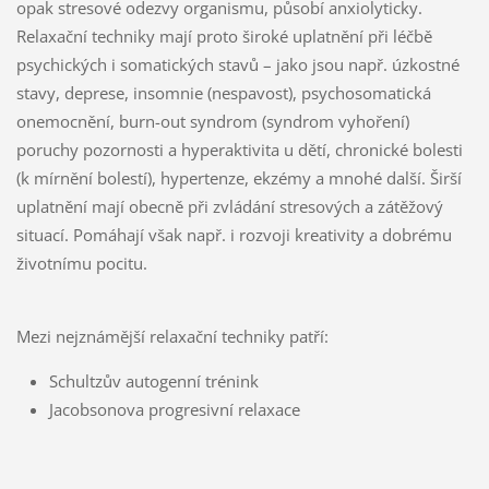
opak stresové odezvy organismu, působí anxiolyticky.
Relaxační techniky mají proto široké uplatnění při léčbě
psychických i somatických stavů – jako jsou např. úzkostné
stavy, deprese, insomnie (nespavost), psychosomatická
onemocnění, burn-out syndrom (syndrom vyhoření)
poruchy pozornosti a hyperaktivita u dětí, chronické bolesti
(k mírnění bolestí), hypertenze, ekzémy a mnohé další. Širší
uplatnění mají obecně při zvládání stresových a zátěžový
situací. Pomáhají však např. i rozvoji kreativity a dobrému
životnímu pocitu.
Mezi nejznámější relaxační techniky patří:
Schultzův autogenní trénink
Jacobsonova progresivní relaxace