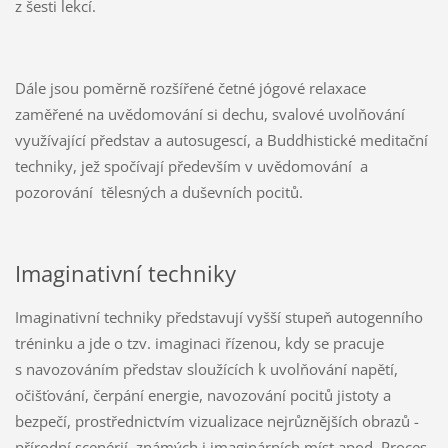
z šesti lekcí.
Dále jsou poměrně rozšířené četné jógové relaxace
zaměřené na uvědomování si dechu, svalové uvolňování
využívající představ a autosugescí, a Buddhistické meditační
techniky, jež spočívají především v uvědomování a
pozorování tělesných a duševních pocitů.
Imaginativní techniky
Imaginativní techniky představují vyšší stupeň autogenního
tréninku a jde o tzv. imaginaci řízenou, kdy se pracuje
s navozováním představ sloužících k uvolňování napětí,
očišťování, čerpání energie, navozování pocitů jistoty a
bezpečí, prostřednictvím vizualizace nejrůznějších obrazů -
přírodní scenérií, známých i imaginárních míst apod. Proces