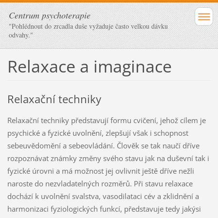
Centrum psychoterapie
"Pohlédnout do zrcadla duše vyžaduje často velkou dávku
odvahy."
Relaxace a imaginace
Relaxační techniky
Relaxační techniky představují formu cvičení, jehož cílem je
psychické a fyzické uvolnění, zlepšují však i schopnost
sebeuvědomění a sebeovládání. Člověk se tak naučí dříve
rozpoznávat známky změny svého stavu jak na duševní tak i
fyzické úrovni a má možnost jej ovlivnit ještě dříve nežli
naroste do nezvladatelných rozměrů. Při stavu relaxace
dochází k uvolnění svalstva, vasodilataci cév a zklidnění a
harmonizaci fyziologických funkcí, představuje tedy jakýsi