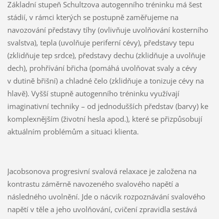
Základní stupeň Schultzova autogenního tréninku má šest
stádií, v rámci kterých se postupně zaměřujeme na
navozování představy tíhy (ovlivňuje uvolňování kosterního
svalstva), tepla (uvolňuje periferní cévy), představy tepu
(zklidňuje tep srdce), představy dechu (zklidňuje a uvolňuje
dech), prohřívání břicha (pomáhá uvolňovat svaly a cévy
v dutině břišní) a chladné čelo (zklidňuje a tonizuje cévy na
hlavě). Vyšší stupně autogenního tréninku využívají
imaginativní techniky – od jednodušších představ (barvy) ke
komplexnějším (životní hesla apod.), které se přizpůsobují
aktuálním problémům a situaci klienta.
Jacobsonova progresivní svalová relaxace je založena na
kontrastu záměrně navozeného svalového napětí a
následného uvolnění. Jde o nácvik rozpoznávání svalového
napětí v těle a jeho uvolňování, cvičení zpravidla sestává